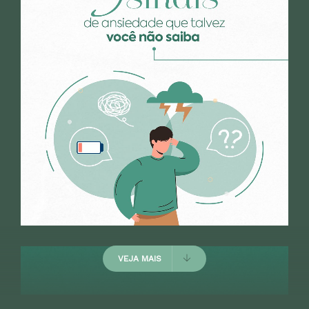
excelente atendimento.
Destaco a qualidade das suas
perguntas, a clareza nas
explicações e os
direcionamentos feitos com
base no passado e no presente
do paciente. Gostamos muito
da dinâmica da consulta e,
principalmente, da sua
paciência em ouvir cada
detalhe. Excelente profissional.
VEJA MAIS
Paciente