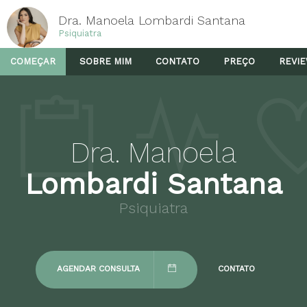
Dra. Manoela Lombardi Santana
Psiquiatra
COMEÇAR
SOBRE MIM
CONTATO
PREÇO
REVI
Dra. Manoela
Lombardi Santana
Psiquiatra
AGENDAR CONSULTA
CONTATO