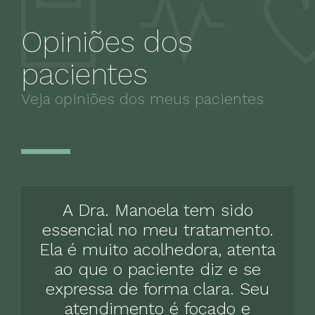
Tratamento da síndrome do pânico
Opiniões dos
550 BRL
pacientes
Tratamento da depressão
550 BRL
Veja opiniões dos meus pacientes
Tratamento da automutilação
550 BRL
Tratamento do luto patológico
550 BRL
Tratamento de transtorno afetivo bipolar
A Dra. Manoela tem sido
550 BRL
essencial no meu tratamento.
Ela é muito acolhedora, atenta
Tratamento de transtornos alimentares
550 BRL
ao que o paciente diz e se
expressa de forma clara. Seu
Tratamento para transtorno da
atendimento é focado e