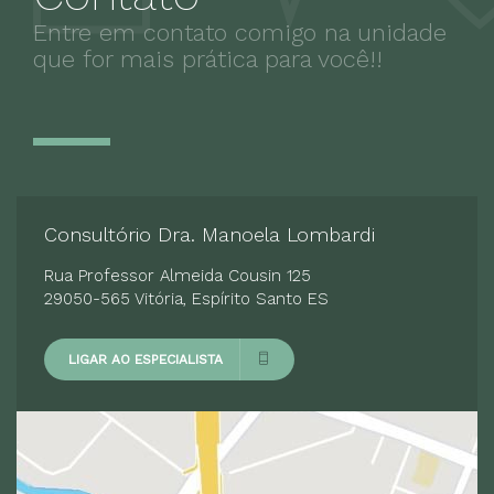
Compulsão alimentar
Entre em contato comigo na unidade
Depressão pós-parto
que for mais prática para você!!
Ansiedade da Separação
Transtornos de ansiedade generalizados
Transtornos do humor
Transtornos Dissociativos
Transtornos de Adaptação
Consultório Dra. Manoela Lombardi
Rua Professor Almeida Cousin 125
29050-565 Vitória, Espírito Santo ES
LIGAR AO ESPECIALISTA