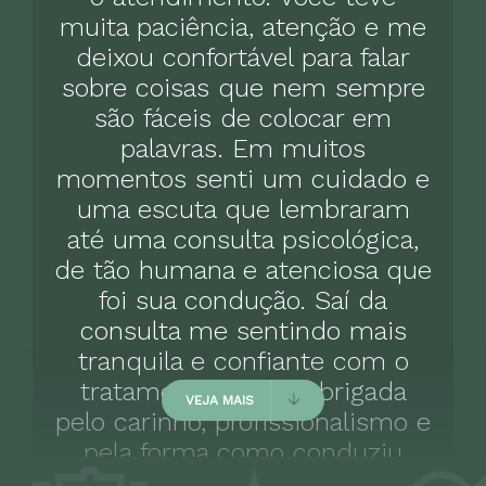
muita paciência, atenção e me
deixou confortável para falar
Tratamento de transtorno de
personalidade borderline
sobre coisas que nem sempre
550 BRL
são fáceis de colocar em
palavras. Em muitos
momentos senti um cuidado e
uma escuta que lembraram
até uma consulta psicológica,
de tão humana e atenciosa que
foi sua condução. Saí da
consulta me sentindo mais
tranquila e confiante com o
tratamento. Muito obrigada
VEJA MAIS
pelo carinho, profissionalismo e
pela forma como conduziu
tudo.