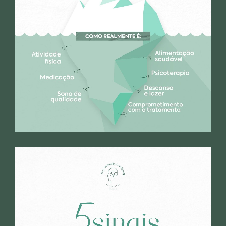
Paciente
Muito atenciosa, e cheia de
detalhes. Muito boa consulta!
Paciente
Parabéns, doutora, pelo