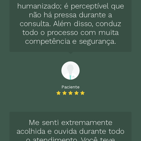
ansiedade generalizada (TAG)
humanizado; é perceptível que
550 BRL
não há pressa durante a
consulta. Além disso, conduz
Tratamento para transtorno de
todo o processo com muita
ansiedade
competência e segurança.
550 BRL
Tratamento para transtorno depressivo
misto
550 BRL
Paciente
Tratamento de transtornos psiquiátricos
na gravidez
550 BRL
Me senti extremamente
Tratamento de transtornos psiquiátricos
acolhida e ouvida durante todo
no puerpério
o atendimento. Você teve
550 BRL